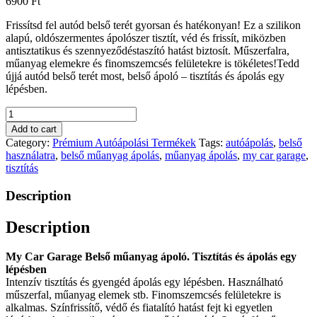
6900
Ft
Frissítsd fel autód belső terét gyorsan és hatékonyan! Ez a szilikon
alapú, oldószermentes ápolószer tisztít, véd és frissít, miközben
antisztatikus és szennyeződéstaszító hatást biztosít. Műszerfalra,
műanyag elemekre és finomszemcsés felületekre is tökéletes!Tedd
újjá autód belső terét most, belső ápoló – tisztítás és ápolás egy
lépésben.
Belső
műanyag
Add to cart
ápoló
Category:
Prémium Autóápolási Termékek
Tags:
autóápolás
,
belső
és
használatra
,
belső műanyag ápolás
,
műanyag ápolás
,
my car garage
,
tisztító,
tisztítás
illatosított
quantity
Description
Description
My Car Garage Belső műanyag ápoló.
Tisztítás és ápolás egy
lépésben
Intenzív tisztítás és gyengéd ápolás egy lépésben. Használható
műszerfal, műanyag elemek stb. Finomszemcsés felületekre is
alkalmas. Színfrissítő, védő és fiatalító hatást fejt ki egyetlen