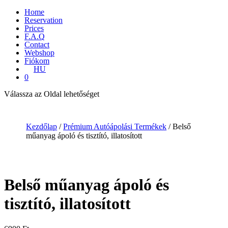
Home
Reservation
Prices
F.A.Q
Contact
Webshop
Fiókom
HU
0
Válassza az Oldal lehetőséget
Kezdőlap
/
Prémium Autóápolási Termékek
/ Belső
műanyag ápoló és tisztító, illatosított
Belső műanyag ápoló és
tisztító, illatosított