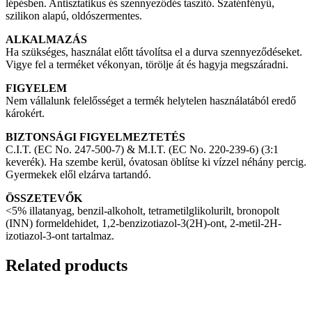
lépésben. Antisztatikus és szennyeződés taszító. Szaténfényű,
szilikon alapú, oldószermentes.
ALKALMAZÁS
Ha szükséges, használat előtt távolítsa el a durva szennyeződéseket.
Vigye fel a terméket vékonyan, törölje át és hagyja megszáradni.
FIGYELEM
Nem vállalunk felelősséget a termék helytelen használatából eredő
károkért.
BIZTONSÁGI FIGYELMEZTETÉS
C.I.T. (EC No. 247-500-7) & M.I.T. (EC No. 220-239-6) (3:1
keverék). Ha szembe kerül, óvatosan öblítse ki vízzel néhány percig.
Gyermekek elől elzárva tartandó.
ÖSSZETEVŐK
<5% illatanyag, benzil-alkoholt, tetrametilglikolurilt, bronopolt
(INN) formeldehidet, 1,2-benzizotiazol-3(2H)-ont, 2-metil-2H-
izotiazol-3-ont tartalmaz.
Related products