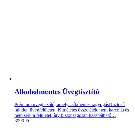
Alkoholmentes Üvegtisztító
Prémium üvegtisztító, amely csíkmentes ragyogást biztosít
minden üvegfelületen. Kíméletes összetétele nem karcolja és
nem sérti a felületet, így biztonságosan használható…
3990
Ft