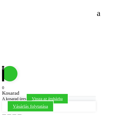
0
0
Kosarad
A kosarad üres
Vissza az áruházba
Vásárlás folytatása