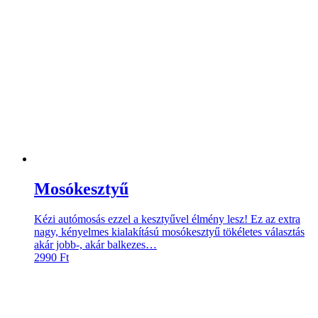
Mosókesztyű
Kézi autómosás ezzel a kesztyűvel élmény lesz! Ez az extra
nagy, kényelmes kialakítású mosókesztyű tökéletes választás
akár jobb-, akár balkezes…
2990
Ft