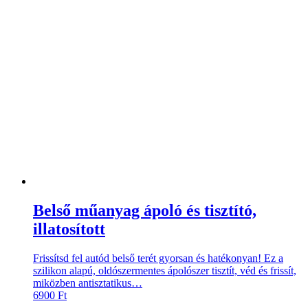
Belső műanyag ápoló és tisztító,
illatosított
Frissítsd fel autód belső terét gyorsan és hatékonyan! Ez a
szilikon alapú, oldószermentes ápolószer tisztít, véd és frissít,
miközben antisztatikus…
6900
Ft