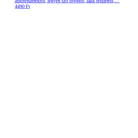
autófelületekről, legyen szó üvegről, lakk felületről,…
4490
Ft
Felnitisztító+, savmentes pH semleges
indikátorral