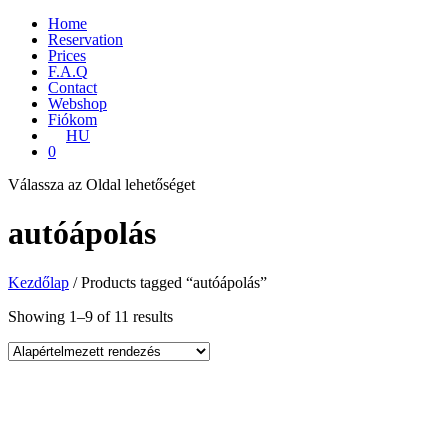
Home
Reservation
Prices
F.A.Q
Contact
Webshop
Fiókom
HU
0
Válassza az Oldal lehetőséget
autóápolás
Kezdőlap
/ Products tagged “autóápolás”
Showing 1–9 of 11 results