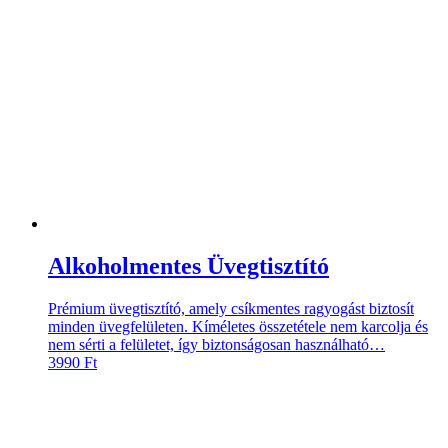
Alkoholmentes Üvegtisztító
Prémium üvegtisztító, amely csíkmentes ragyogást biztosít
minden üvegfelületen. Kíméletes összetétele nem karcolja és
nem sérti a felületet, így biztonságosan használható…
3990
Ft