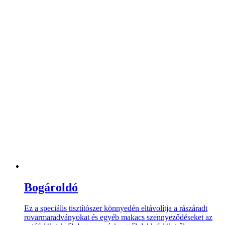
Bogároldó
Ez a speciális tisztítószer könnyedén eltávolítja a rászáradt
rovarmaradványokat és egyéb makacs szennyeződéseket az