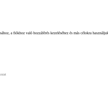
ásához, a fiókhoz való hozzáférés kezeléséhez és más célokra használju
kozat