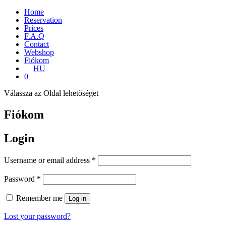
Home
Reservation
Prices
F.A.Q
Contact
Webshop
Fiókom
HU
0
Válassza az Oldal lehetőséget
Fiókom
Login
Required
Username or email address
*
Required
Password
*
Remember me
Log in
Lost your password?