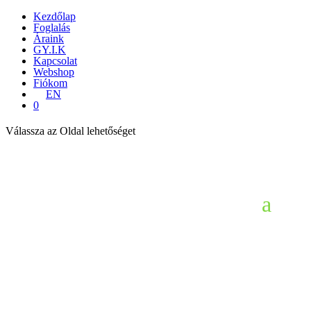
Kezdőlap
Foglalás
Áraink
GY.I.K
Kapcsolat
Webshop
Fiókom
EN
0
Válassza az Oldal lehetőséget