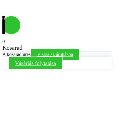
0
0
Kosarad
A kosarad üres
Vissza az áruházba
Vásárlás folytatása