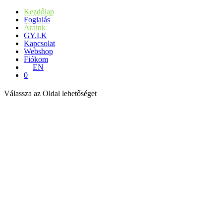
Kezdőlap
Foglalás
Áraink
GY.I.K
Kapcsolat
Webshop
Fiókom
EN
0
Válassza az Oldal lehetőséget