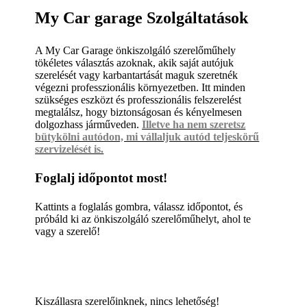
My Car garage Szolgáltatások
A My Car Garage önkiszolgáló szerelőműhely
tökéletes választás azoknak, akik saját autójuk
szerelését vagy karbantartását maguk szeretnék
végezni professzionális környezetben. Itt minden
szükséges eszközt és professzionális felszerelést
megtalálsz, hogy biztonságosan és kényelmesen
dolgozhass járműveden.
Illetve ha nem szeretsz
bütykölni autódon, mi vállaljuk autód teljeskörű
szervizelését is.
Foglalj időpontot most!
Kattints a foglalás gombra, válassz időpontot, és
próbáld ki az önkiszolgáló szerelőműhelyt, ahol te
vagy a szerelő!
Kiszállasra szerelőinknek, nincs lehetőség!