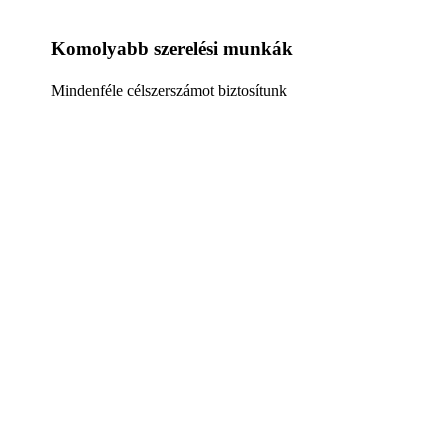
Komolyabb szerelési munkák
Mindenféle célszerszámot biztosítunk
Áraink
Szerelőállás Csápos Emelővel